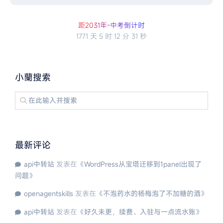
距2
0
3
1
年
-
中
考
倒
计
时
1771 天
5 时
12 分
30 秒
小蘭搜索
最新评论
api中转站
发表在《
WordPress从宝塔迁移到1panel出现了
问题
》
openagentskills
发表在《
不泡药水的杨梅泡了不加糖的酒
》
api中转站
发表在《
好久未更，续费、入驻与一点流水账
》