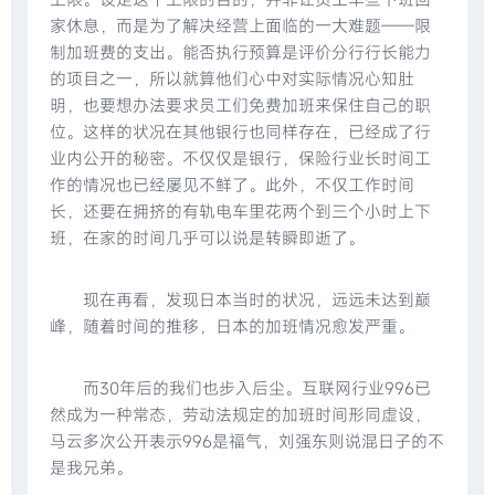
家休息，而是为了解决经营上面临的一大难题——限
制加班费的支出。能否执行预算是评价分行行长能力
的项目之一，所以就算他们心中对实际情况心知肚
明，也要想办法要求员工们免费加班来保住自己的职
位。这样的状况在其他银行也同样存在，已经成了行
业内公开的秘密。不仅仅是银行，保险行业长时间工
作的情况也已经屡见不鲜了。此外，不仅工作时间
长，还要在拥挤的有轨电车里花两个到三个小时上下
班，在家的时间几乎可以说是转瞬即逝了。
现在再看，发现日本当时的状况，远远未达到巅
峰，随着时间的推移，日本的加班情况愈发严重。
而30年后的我们也步入后尘。互联网行业996已
然成为一种常态，劳动法规定的加班时间形同虚设，
马云多次公开表示996是福气，刘强东则说混日子的不
是我兄弟。