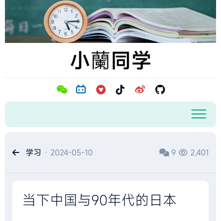
跳
至
内
容
学习
· 2024-05-10
9
2,401
当下中国与90年代的日本