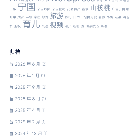
chatgpt
HR
Prompt
中考
人工智能
兴趣班
宁国
山核桃
古筝
宁国炒面
宁国粑粑
安徽特产
宣城
广告，网赚
旅游
开学
成都
手机
拳击
散打
旅行
日本，饱食穷民
暑假
杨梅
泾县
清明
育儿
视频
节
滑板
英语
跑步
近视
酒
阅读技巧
高考
归档
2026 年 6 月
(2)
2026 年 1 月
(1)
2025 年 9 月
(2)
2025 年 8 月
(1)
2025 年 4 月
(1)
2025 年 2 月
(1)
2024 年 12 月
(1)