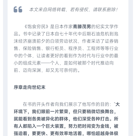
本文来自网络转载，若有侵权，请联系删除！
《饱食穷民》是日本作家
斋滕茂男
的纪实文学作
品。书中记录了日本自七十年代中后期石油危机到泡
沫经济崩溃前夕的白领劳动状况，作者采访了证券销
售、保险销售、银行柜员、程序员、工程师等等行业
中的个体，让读者更好的看到作为时代与行业中的最
小的组成元素——个人，是如何被那个时代推动向
前、迈向深渊，却又无可奈何的。
序章走向世纪末
在书的开头作者向我们展示了他写作的目的：“
大
环境下，我们眼前一片繁荣，但只要稍微切换舞台，
就能看到各类被异化的群体，他们深受各种打击。所
有人都陷入一个巨大装置，努力把时间变为金钱，被
强迫着，要更快、更有效率地活着，哪怕超越身体极