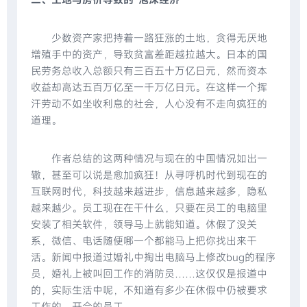
少数资产家把持着一路狂涨的土地，贪得无厌地
增殖手中的资产，导致贫富差距越拉越大。日本的国
民劳务总收入总额只有三百五十万亿日元，然而资本
收益却高达五百万亿至一千万亿日元。在这样一个挥
汗劳动不如坐收利息的社会，人心没有不走向疯狂的
道理。
作者总结的这两种情况与现在的中国情况如出一
辙，甚至可以说是愈加疯狂！从寻呼机时代到现在的
互联网时代，科技越来越进步，信息越来越多，隐私
越来越少。员工现在在干什么，只要在员工的电脑里
安装了相关软件，领导马上就能知道。休假了没关
系，微信、电话随便哪一个都能马上把你找出来干
活。新闻中报道过婚礼中掏出电脑马上修改bug的程序
员，婚礼上被叫回工作的消防员……这仅仅是报道中
的，实际生活中呢，不知道有多少在休假中仍被要求
工作的、开会的员工。