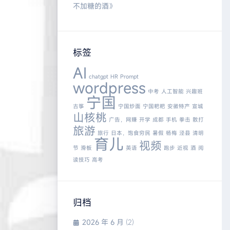
不加糖的酒
》
标签
AI
chatgpt
HR
Prompt
wordpress
中考
人工智能
兴趣班
宁国
古筝
宁国炒面
宁国粑粑
安徽特产
宣城
山核桃
广告，网赚
开学
成都
手机
拳击
散打
旅游
旅行
日本，饱食穷民
暑假
杨梅
泾县
清明
育儿
视频
节
滑板
英语
跑步
近视
酒
阅
读技巧
高考
归档
2026 年 6 月
(2)