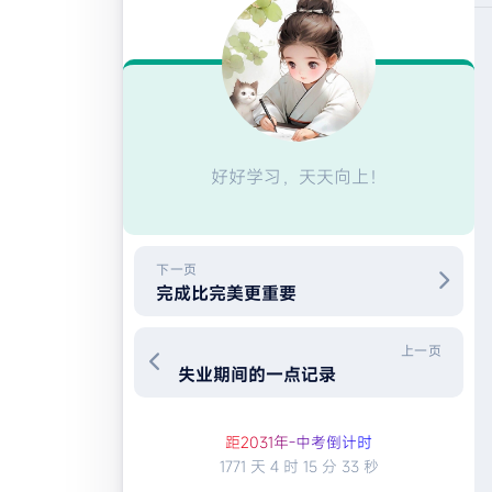
好好学习，天天向上！
下一页
完成比完美更重要
上一页
失业期间的一点记录
距2
0
3
1
年
-
中
考
倒
计
时
1771 天
4 时
15 分
32 秒