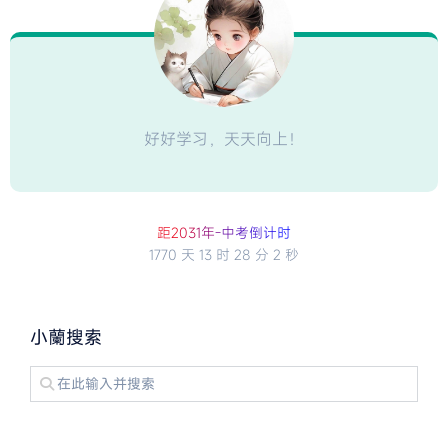
好好学习，天天向上！
距2
0
3
1
年
-
中
考
倒
计
时
1770 天
13 时
28 分
2 秒
小蘭搜索