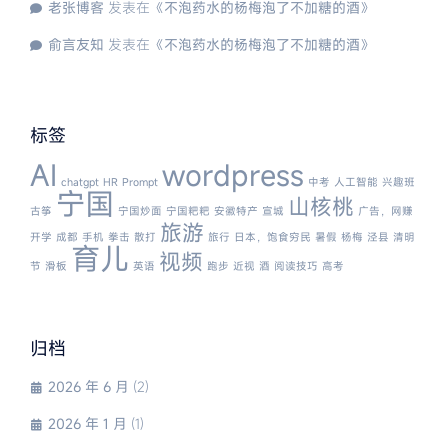
老张博客
发表在《
不泡药水的杨梅泡了不加糖的酒
》
俞言友知
发表在《
不泡药水的杨梅泡了不加糖的酒
》
标签
AI
wordpress
chatgpt
HR
Prompt
中考
人工智能
兴趣班
宁国
山核桃
古筝
宁国炒面
宁国粑粑
安徽特产
宣城
广告，网赚
旅游
开学
成都
手机
拳击
散打
旅行
日本，饱食穷民
暑假
杨梅
泾县
清明
育儿
视频
节
滑板
英语
跑步
近视
酒
阅读技巧
高考
归档
2026 年 6 月
(2)
2026 年 1 月
(1)