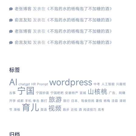
老张博客
发表在《
不泡药水的杨梅泡了不加糖的酒
》
俞言友知
发表在《
不泡药水的杨梅泡了不加糖的酒
》
老张博客
发表在《
不泡药水的杨梅泡了不加糖的酒
》
俞言友知
发表在《
不泡药水的杨梅泡了不加糖的酒
》
标签
AI
wordpress
chatgpt
HR
Prompt
中考
人工智能
兴趣班
宁国
山核桃
古筝
宁国炒面
宁国粑粑
安徽特产
宣城
广告，网赚
旅游
开学
成都
手机
拳击
散打
旅行
日本，饱食穷民
暑假
杨梅
泾县
清明
育儿
视频
节
滑板
英语
跑步
近视
酒
阅读技巧
高考
归档