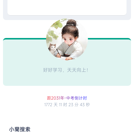
好好学习，天天向上！
距2
0
3
1
年
-
中
考
倒
计
时
1772 天
11 时
23 分
43 秒
小蘭搜索