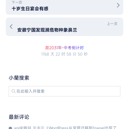
下一页
十岁生日宴会有感
上一页
安徽宁国发现濒危物种象鼻兰
距2
0
3
1
年
-
中
考
倒
计
时
1768 天
22 时
58 分
50 秒
小蘭搜索
最新评论
api中转站
发表在《
WordPress从宝塔迁移到1panel出现了