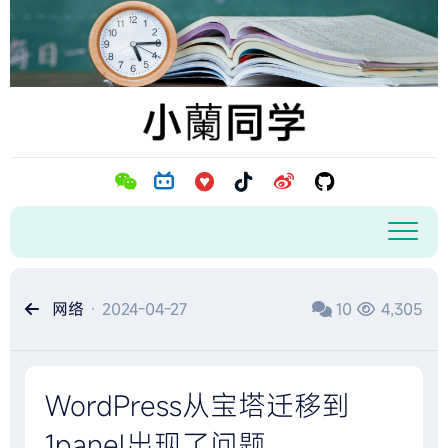
跳
至
内
容
网络
· 2024-04-27
10
4,305
WordPress从宝塔迁移到
1panel出现了问题