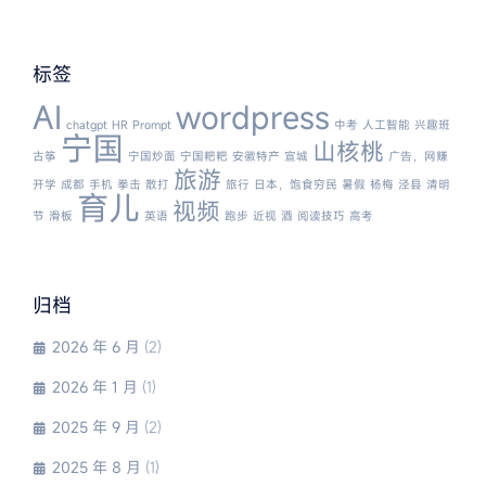
标签
AI
wordpress
chatgpt
HR
Prompt
中考
人工智能
兴趣班
宁国
山核桃
古筝
宁国炒面
宁国粑粑
安徽特产
宣城
广告，网赚
旅游
开学
成都
手机
拳击
散打
旅行
日本，饱食穷民
暑假
杨梅
泾县
清明
育儿
视频
节
滑板
英语
跑步
近视
酒
阅读技巧
高考
归档
2026 年 6 月
(2)
2026 年 1 月
(1)
2025 年 9 月
(2)
2025 年 8 月
(1)