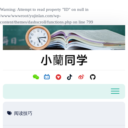
Warning
: Attempt to read property "ID" on null in
/www/wwwroot/yujinlan.com/wp-
content/themes/dashscroll/functions.php
on line
799
跳
至
内
容
阅读技巧