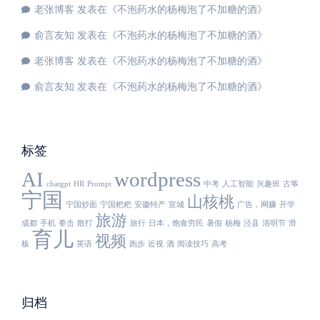
老张博客
发表在《
不泡药水的杨梅泡了不加糖的酒
》
俞言友知
发表在《
不泡药水的杨梅泡了不加糖的酒
》
老张博客
发表在《
不泡药水的杨梅泡了不加糖的酒
》
俞言友知
发表在《
不泡药水的杨梅泡了不加糖的酒
》
标签
AI
wordpress
chatgpt
HR
Prompt
中考
人工智能
兴趣班
古筝
宁国
山核桃
宁国炒面
宁国粑粑
安徽特产
宣城
广告，网赚
开学
旅游
成都
手机
拳击
散打
旅行
日本，饱食穷民
暑假
杨梅
泾县
清明节
滑
育儿
视频
板
英语
跑步
近视
酒
阅读技巧
高考
归档