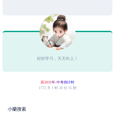
好好学习，天天向上！
距2
0
3
1
年
-
中
考
倒
计
时
1772 天
1 时
20 分
55 秒
小蘭搜索