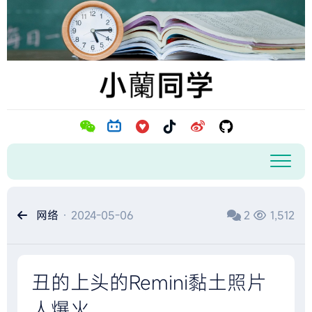
跳
至
内
容
网络
· 2024-05-06
2
1,512
丑的上头的Remini黏土照片
人爆火