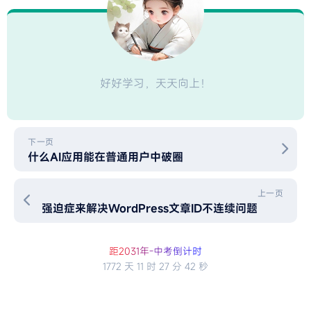
好好学习，天天向上！
下一页
什么AI应用能在普通用户中破圈
上一页
强迫症来解决WordPress文章ID不连续问题
距2
0
3
1
年
-
中
考
倒
计
时
1772 天
11 时
27 分
42 秒