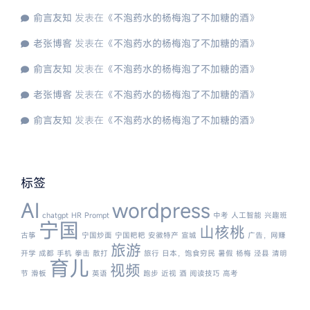
俞言友知
发表在《
不泡药水的杨梅泡了不加糖的酒
》
老张博客
发表在《
不泡药水的杨梅泡了不加糖的酒
》
俞言友知
发表在《
不泡药水的杨梅泡了不加糖的酒
》
老张博客
发表在《
不泡药水的杨梅泡了不加糖的酒
》
俞言友知
发表在《
不泡药水的杨梅泡了不加糖的酒
》
标签
AI
wordpress
chatgpt
HR
Prompt
中考
人工智能
兴趣班
宁国
山核桃
古筝
宁国炒面
宁国粑粑
安徽特产
宣城
广告，网赚
旅游
开学
成都
手机
拳击
散打
旅行
日本，饱食穷民
暑假
杨梅
泾县
清明
育儿
视频
节
滑板
英语
跑步
近视
酒
阅读技巧
高考