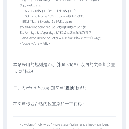
&gt;post_date;

      $t2=date(&quot;Y-m-d H:i:s&quot;);

      $diff=(strtotime($t2)-strtotime($t1))/3600;

   if($diff&lt;168){echo &#39;&lt;span 
style=&quot;color:red;&quot;&gt;&lt;em&gt;新
&lt;/em&gt;&lt;/span&gt;&#39;;} //这里显示新文字

   else{echo &quot;&quot;;} //时间超过时候显示空白 ?&gt;
</code></pre></div>
本站采用的规则是7天（$diff<168）以内的文章都会显
示“新”标识；
二、为WordPress添加文章“
置顶
”标识；
在文章标题合适的位置添加一下代码：
<div class="hcb_wrap"><pre class="prism undefined-numbers 