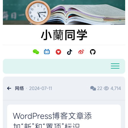
跳
至
内
容
网络
· 2024-07-11
22
4,714
WordPress博客文章添
加“新”和“置顶”标识