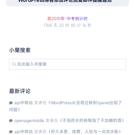
WordPress博客添加评论回复邮件提醒通知
距2
0
3
1
年
-
中
考
倒
计
时
1768 天
20 时
40 分
16 秒
小蘭搜索
最新评论
api中转站
发表在《
WordPress从宝塔迁移到1panel出现了
问题
》
openagentskills
发表在《
不泡药水的杨梅泡了不加糖的酒
》
api中转站
发表在《
好久未更，续费、入驻与一点流水账
》