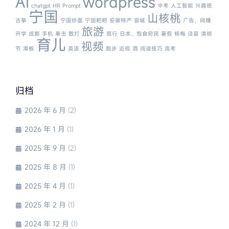
AI
wordpress
chatgpt
HR
Prompt
中考
人工智能
兴趣班
宁国
山核桃
古筝
宁国炒面
宁国粑粑
安徽特产
宣城
广告，网赚
旅游
开学
成都
手机
拳击
散打
旅行
日本，饱食穷民
暑假
杨梅
泾县
清明
育儿
视频
节
滑板
英语
跑步
近视
酒
阅读技巧
高考
归档
2026 年 6 月
(2)
2026 年 1 月
(1)
2025 年 9 月
(2)
2025 年 8 月
(1)
2025 年 4 月
(1)
2025 年 2 月
(1)
2024 年 12 月
(1)