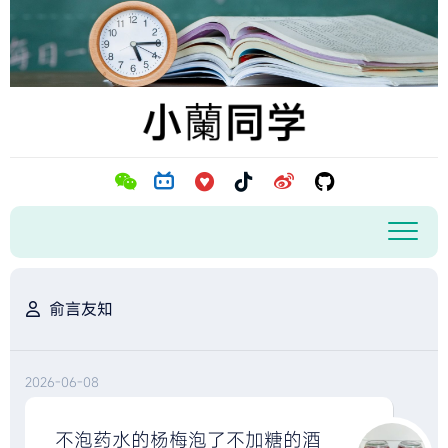
跳
至
内
容
俞言友知
2026-06-08
不泡药水的杨梅泡了不加糖的酒