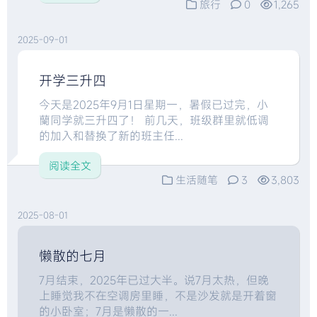
旅行
0
1,265
2025-09-01
开学三升四
今天是2025年9月1日星期一，暑假已过完，小
蘭同学就三升四了！ 前几天，班级群里就低调
的加入和替换了新的班主任...
阅读全文
生活随笔
3
3,803
2025-08-01
懒散的七月
7月结束，2025年已过大半。说7月太热，但晚
上睡觉我不在空调房里睡，不是沙发就是开着窗
的小卧室；7月是懒散的一...