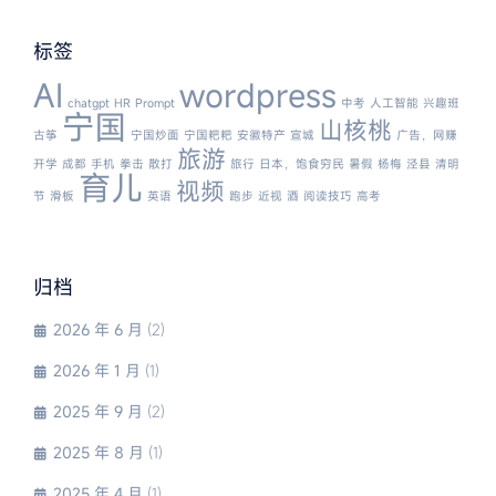
标签
AI
wordpress
chatgpt
HR
Prompt
中考
人工智能
兴趣班
宁国
山核桃
古筝
宁国炒面
宁国粑粑
安徽特产
宣城
广告，网赚
旅游
开学
成都
手机
拳击
散打
旅行
日本，饱食穷民
暑假
杨梅
泾县
清明
育儿
视频
节
滑板
英语
跑步
近视
酒
阅读技巧
高考
归档
2026 年 6 月
(2)
2026 年 1 月
(1)
2025 年 9 月
(2)
2025 年 8 月
(1)
2025 年 4 月
(1)