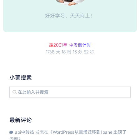
好好学习，天天向上！
距2
0
3
1
年
-
中
考
倒
计
时
1768 天
18 时
13 分
51 秒
小蘭搜索
最新评论
api中转站
发表在《
WordPress从宝塔迁移到1panel出现了
问题
》