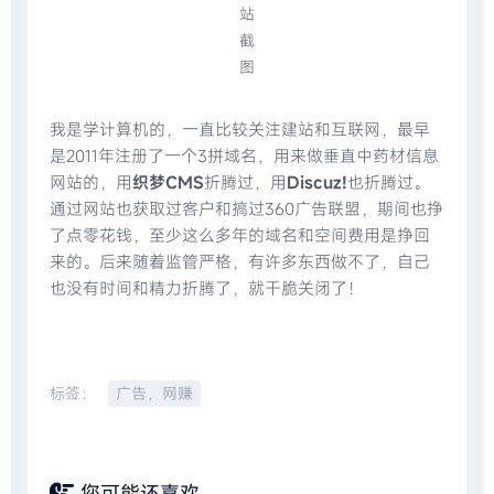
站
截
图
我是学计算机的，一直比较关注建站和互联网，最早
是2011年注册了一个3拼域名，用来做垂直中药材信息
网站的，用
织梦CMS
折腾过，用
Discuz!
也折腾过。
通过网站也获取过客户和搞过360广告联盟，期间也挣
了点零花钱，至少这么多年的域名和空间费用是挣回
来的。后来随着监管严格，有许多东西做不了，自己
也没有时间和精力折腾了，就干脆关闭了！
标签：
广告，网赚
您可能还喜欢...