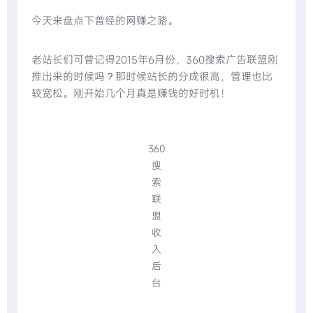
今天来盘点下曾经的网赚之路。
老站长们可曾记得2015年6月份，360搜索广告联盟刚
推出来的时候吗？那时候站长的分成很高，管理也比
较宽松。刚开始几个月真是赚钱的好时机！
360
搜
索
联
盟
收
入
后
台