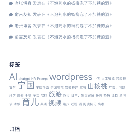
老张博客
发表在《
不泡药水的杨梅泡了不加糖的酒
》
俞言友知
发表在《
不泡药水的杨梅泡了不加糖的酒
》
老张博客
发表在《
不泡药水的杨梅泡了不加糖的酒
》
俞言友知
发表在《
不泡药水的杨梅泡了不加糖的酒
》
标签
AI
wordpress
chatgpt
HR
Prompt
中考
人工智能
兴趣班
宁国
山核桃
古筝
宁国炒面
宁国粑粑
安徽特产
宣城
广告，网赚
旅游
开学
成都
手机
拳击
散打
旅行
日本，饱食穷民
暑假
杨梅
泾县
清明
育儿
视频
节
滑板
英语
跑步
近视
酒
阅读技巧
高考
归档