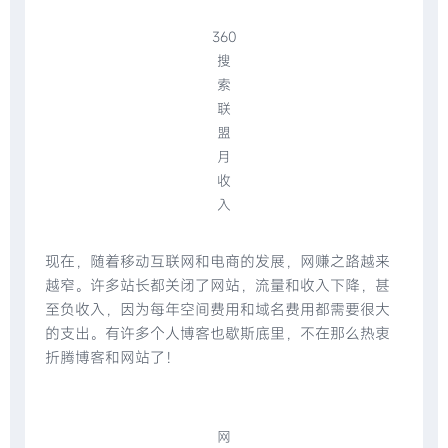
360
搜
索
联
盟
月
收
入
现在，随着移动互联网和电商的发展，网赚之路越来
越窄。许多站长都关闭了网站，流量和收入下降，甚
至负收入，因为每年空间费用和域名费用都需要很大
的支出。有许多个人博客也歇斯底里，不在那么热衷
折腾博客和网站了！
网