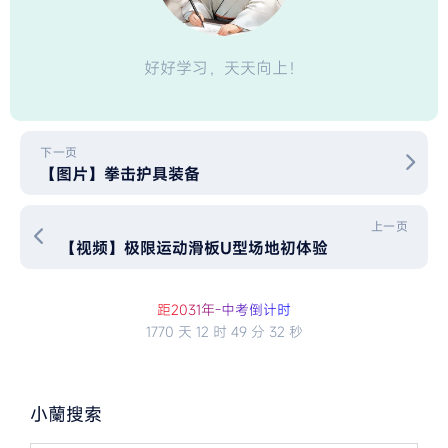
好好学习，天天向上！
下一页
【图片】拳击护具装备
上一页
【视频】极限运动滑板U型场地初体验
距2
0
3
1
年
-
中
考
倒
计
时
1770 天
12 时
49 分
31 秒
小蘭搜索