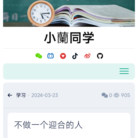
跳
至
内
容
学习
· 2024-03-23
0
905
不做一个迎合的人