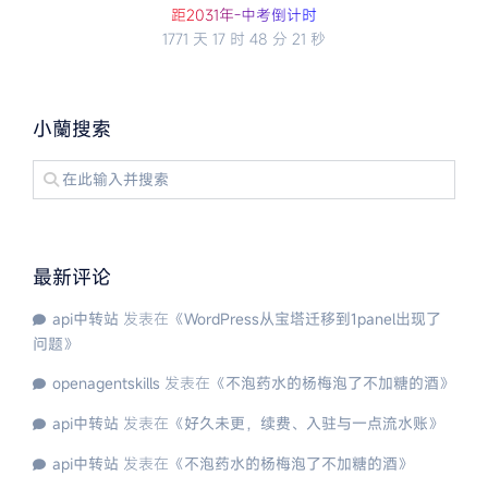
距2
0
3
1
年
-
中
考
倒
计
时
1771 天
17 时
48 分
21 秒
小蘭搜索
最新评论
api中转站
发表在《
WordPress从宝塔迁移到1panel出现了
问题
》
openagentskills
发表在《
不泡药水的杨梅泡了不加糖的酒
》
api中转站
发表在《
好久未更，续费、入驻与一点流水账
》
api中转站
发表在《
不泡药水的杨梅泡了不加糖的酒
》