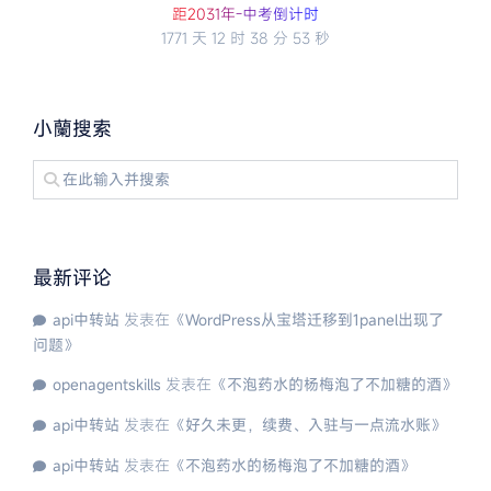
距2
0
3
1
年
-
中
考
倒
计
时
1771 天
12 时
38 分
53 秒
小蘭搜索
最新评论
api中转站
发表在《
WordPress从宝塔迁移到1panel出现了
问题
》
openagentskills
发表在《
不泡药水的杨梅泡了不加糖的酒
》
api中转站
发表在《
好久未更，续费、入驻与一点流水账
》
api中转站
发表在《
不泡药水的杨梅泡了不加糖的酒
》