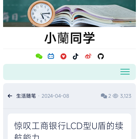
跳
至
内
容
生活随笔
· 2024-04-08
2
3,123
惊叹工商银行LCD型U盾的续
航能力