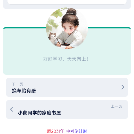
好好学习，天天向上！
下一页
换车胎有感
上一页
小蘭同学的家庭书屋
距2
0
3
1
年
-
中
考
倒
计
时