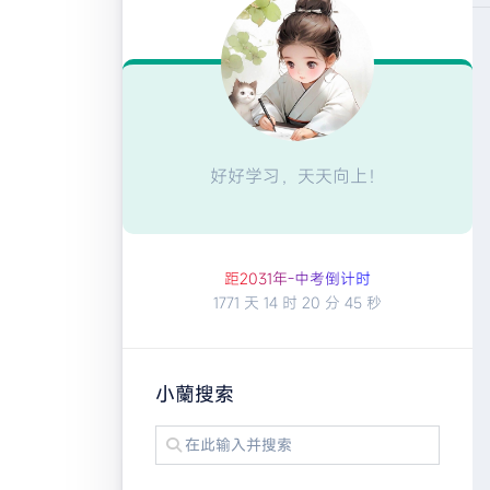
好好学习，天天向上！
距2
0
3
1
年
-
中
考
倒
计
时
1771 天
14 时
20 分
45 秒
小蘭搜索