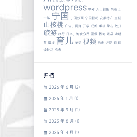
chatgpt
HR
Prompt
wordpress
中考
人工智能
兴趣班
宁国
古筝
宁国炒面
宁国粑粑
安徽特产
宣城
山核桃
广告，网赚
开学
成都
手机
拳击
散打
旅游
旅行
日本，饱食穷民
暑假
杨梅
泾县
清明
育儿
视频
节
滑板
英语
跑步
近视
酒
阅
读技巧
高考
归档
2026 年 6 月
(2)
2026 年 1 月
(1)
2025 年 9 月
(2)
2025 年 8 月
(1)
2025 年 4 月
(1)