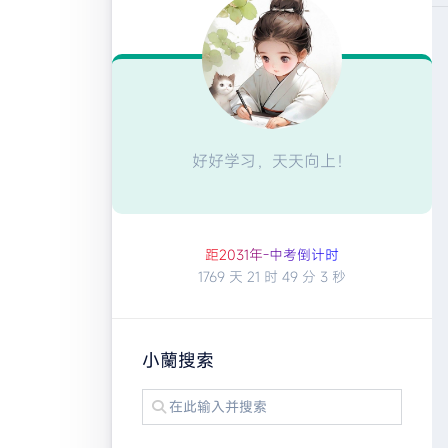
好好学习，天天向上！
距2
0
3
1
年
-
中
考
倒
计
时
1769 天
21 时
49 分
2 秒
小蘭搜索