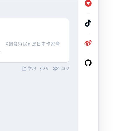
 《饱食穷民》是日本作家斋
.
学习
9
2,402