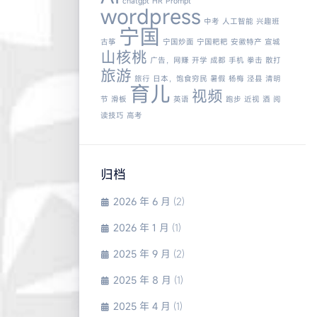
chatgpt
HR
Prompt
wordpress
中考
人工智能
兴趣班
宁国
古筝
宁国炒面
宁国粑粑
安徽特产
宣城
山核桃
广告，网赚
开学
成都
手机
拳击
散打
旅游
旅行
日本，饱食穷民
暑假
杨梅
泾县
清明
育儿
视频
节
滑板
英语
跑步
近视
酒
阅
读技巧
高考
归档
2026 年 6 月
(2)
2026 年 1 月
(1)
2025 年 9 月
(2)
2025 年 8 月
(1)
2025 年 4 月
(1)