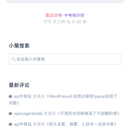
距2
0
3
1
年
-
中
考
倒
计
时
1773 天
2 时
16 分
49 秒
小蘭搜索
最新评论
api中转站
发表在《
WordPress从宝塔迁移到1panel出现了
问题
》
openagentskills
发表在《
不泡药水的杨梅泡了不加糖的酒
》
api中转站
发表在《
好久未更，续费、入驻与一点流水账
》