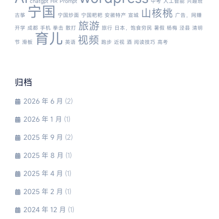
chatgpt
HR
Prompt
中考
人工智能
兴趣班
宁国
山核桃
古筝
宁国炒面
宁国粑粑
安徽特产
宣城
广告，网赚
旅游
开学
成都
手机
拳击
散打
旅行
日本，饱食穷民
暑假
杨梅
泾县
清明
育儿
视频
节
滑板
英语
跑步
近视
酒
阅读技巧
高考
归档
2026 年 6 月
(2)
2026 年 1 月
(1)
2025 年 9 月
(2)
2025 年 8 月
(1)
2025 年 4 月
(1)
2025 年 2 月
(1)
2024 年 12 月
(1)