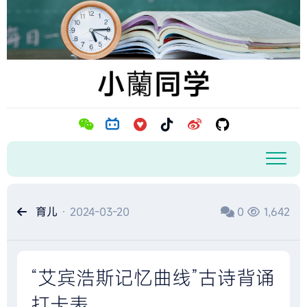
跳
至
内
容
育儿
· 2024-03-20
0
1,642
“艾宾浩斯记忆曲线”古诗背诵
打卡表